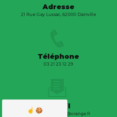
Adresse
21 Rue Gay Lussac, 62000 Dainville
Téléphone
03 21 23 12 29
E-mail
detoeuf.recyclage@orange.fr