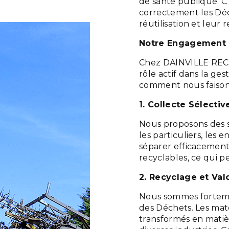
de santé publique. C'
correctement les Déch
réutilisation et leur 
Notre Engagement 
Chez DAINVILLE REC
rôle actif dans la ge
comment nous faisons
1. Collecte Sélectiv
Nous proposons des s
les particuliers, les e
séparer efficacement
recyclables, ce qui p
2. Recyclage et Val
Nous sommes fortemen
des Déchets. Les maté
transformés en matiè