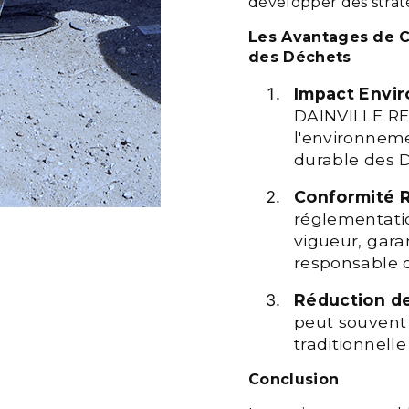
développer des strat
Les Avantages de C
des Déchets
Impact Envir
DAINVILLE RE
l'environneme
durable des 
Conformité 
réglementati
vigueur, gara
responsable 
Réduction d
peut souvent 
traditionnell
Conclusion